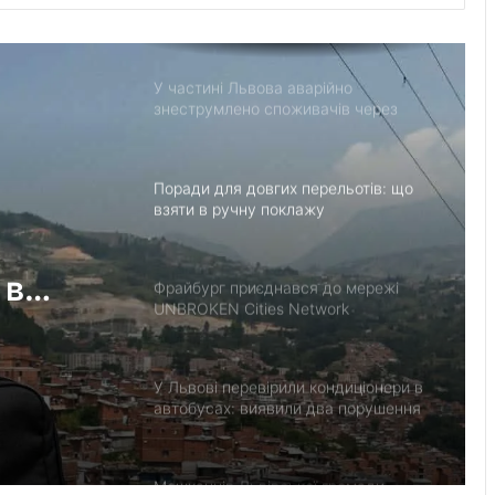
тілом загиблого захисника
Володимира Свідерського
У частині Львова аварійно
знеструмлено споживачів через
відключення на мережах 110 кВ
Поради для довгих перельотів: що
взяти в ручну поклажу
 в
Фрайбург приєднався до мережі
UNBROKEN Cities Network
У Львові перевірили кондиціонери в
автобусах: виявили два порушення
Мешканців Львівської громади