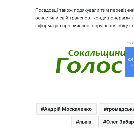
Посадовці також подякували тим перевізника
оснастили свій транспорт кондиціонерами т
інформацію про виявлені порушення обіцяю
Нов
Андрій Москаленко
громадськ
львів
Олег Заба