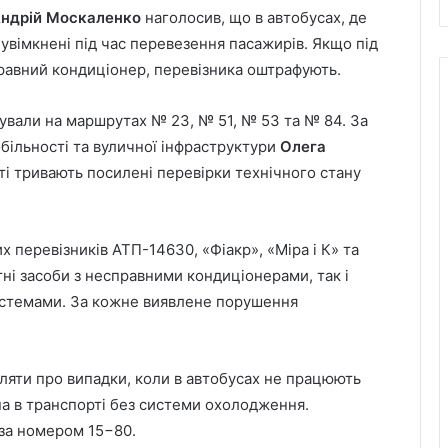
ндрій Москаленко
наголосив, що в автобусах, де
увімкнені під час перевезення пасажирів. Якщо під
равний кондиціонер, перевізника оштрафують.
ували на маршрутах № 23, № 51, № 53 та № 84. За
більності та вуличної інфраструктури
Олега
сті тривають посилені перевірки технічного стану
 перевізників АТП-14630, «Фіакр», «Міра і К» та
тні засоби з несправними кондиціонерами, так і
системами. За кожне виявлене порушення
мляти про випадки, коли в автобусах не працюють
а в транспорті без системи охолодження.
 за номером 15−80.