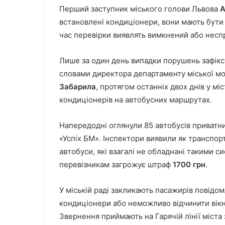
Перший заступник міського голови Львова
А
встановлені кондиціонери, вони мають бути 
час перевірки виявлять вимкнений або несп
Лише за один день випадки порушень зафікс
словами директора департаменту міської мо
Забарила
, протягом останніх двох днів у мі
кондиціонерів на автобусних маршрутах.
Напередодні оглянули 85 автобусів приватних
«Успіх БМ». Інспектори виявили як транспор
автобуси, які взагалі не обладнані такими 
перевізникам загрожує штраф
1700 грн
.
У міській раді закликають пасажирів повідо
кондиціонери або неможливо відчинити вікн
Звернення приймають на Гарячій лінії міста