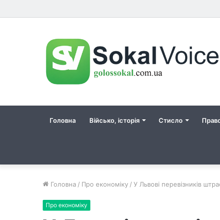
Головна
Військо, історія
Стисло
Прав
Головна
/
Про економіку
/
У Львові перевізників штр
Про економіку