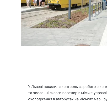
У Львові посилили контроль за роботою кон
та численні скарги пасажирів міське управл
охолодження в автобусах на міських маршрут