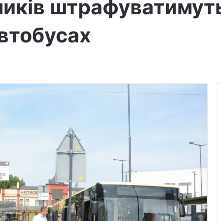
зників штрафуватимут
автобусах