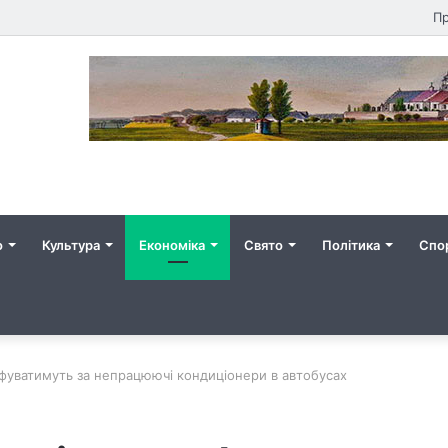
Пр
о
Культура
Економіка
Свято
Політика
Спо
афуватимуть за непрацюючі кондиціонери в автобусах