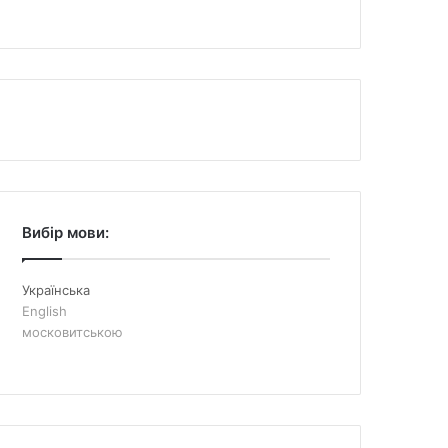
Вибір мови:
Українська
English
московитською