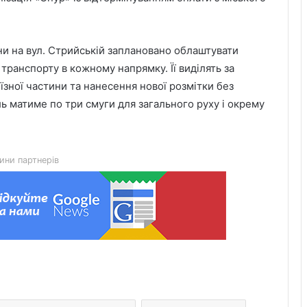
ни на вул. Стрийській заплановано облаштувати
транспорту в кожному напрямку. Її виділять за
зної частини та нанесення нової розмітки без
ль матиме по три смуги для загального руху і окрему
Львівська мерія через суд
оскаржить дозвіл ДІАМ на
будівництво на вул. Олесницького
ини партнерів
45-та окрема артилерійська бригада
ЗСУ імені генерала Мирона
Тарнавського відзначає 10-річчя
У Львові відкрили новий корпус
реабілітаційного центру UNBROKEN
Ukraine
“Поки дозволяє здоров’я –