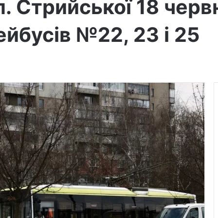
. Стрийської 18 червн
ейбусів №22, 23 і 25