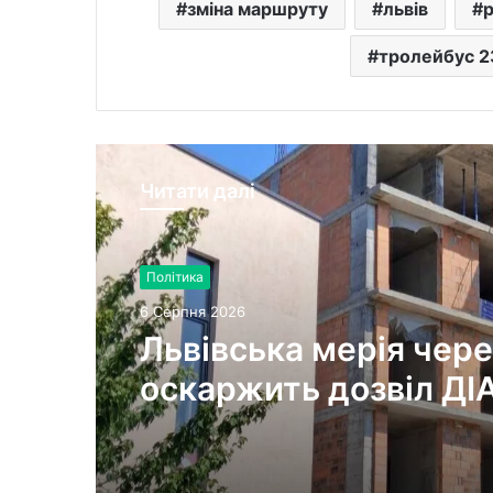
зміна маршруту
львів
р
тролейбус 2
Читати далі
Політика
6 Серпня 2026
Львівська мерія чере
оскаржить дозвіл ДІ
будівництво на вул.
Олесницького