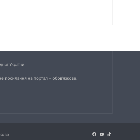
ної України.
не посилання на портал – обов’язкове.
Facebook
YouTube
TikTok
зкове