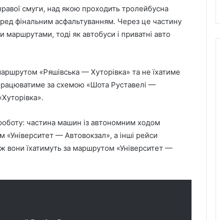
равої смуги, над якою проходить тролейбусна
ред фінальним асфальтуванням. Через це частину
 маршрутами, тоді як автобуси і приватні авто
аршрутом «Ряшівська — Хуторівка» та не їхатиме
 працюватиме за схемою «Шота Руставелі —
«Хуторівка».
оботу: частина машин із автономним ходом
 «Університет — Автовокзал», а інші рейси
ож вони їхатимуть за маршрутом «Університет —