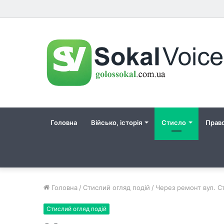
Головна
Військо, історія
Стисло
Прав
Головна
/
Стислий огляд подій
/
Через ремонт вул. Ст
Стислий огляд подій