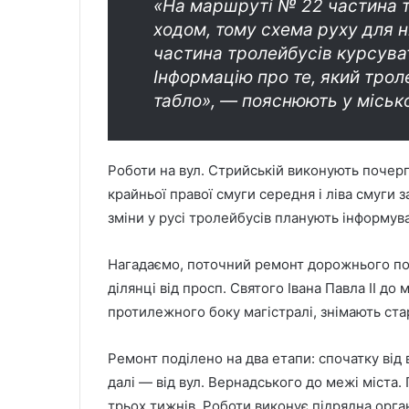
«На маршруті № 22 частина т
ходом, тому схема руху для н
частина тролейбусів курсуват
Інформацію про те, який трол
табло», — пояснюють у міськ
Роботи на вул. Стрийській виконують почерго
крайньої правої смуги середня і ліва смуги
зміни у русі тролейбусів планують інформув
Нагадаємо, поточний ремонт дорожнього пок
ділянці від просп. Святого Івана Павла ІІ до м
протилежного боку магістралі, знімають ста
Ремонт поділено на два етапи: спочатку від в
далі — від вул. Вернадського до межі міста
трьох тижнів. Роботи виконує підрядна орган