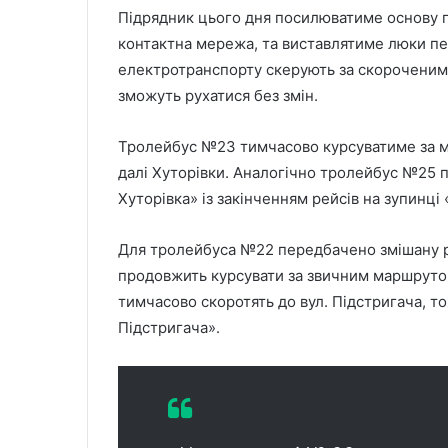
Підрядник цього дня посилюватиме основу п
контактна мережа, та виставлятиме люки пе
електротранспорту скерують за скороченими
зможуть рухатися без змін.
Тролейбус №23 тимчасово курсуватиме за м
далі Хуторівки. Аналогічно тролейбус №25
Хуторівка» із закінченням рейсів на зупинці 
Для тролейбуса №22 передбачено змішану р
продовжить курсувати за звичним маршрутом
тимчасово скоротять до вул. Підстригача, т
Підстригача».