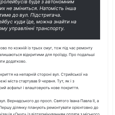
ролейбусів буде з автономним
их не зміниться. Натомість інша
име до вул. Підстригача.
ейбус куди їде, можна знайти на
ому управлінні транспорту.
во по кожній із трьох смуг, тож під час ремонту
 залишаються відкритими для проїзду. Про подальші
ати додатково.
риття на непарній стороні вул. Стрийської на
ежі міста стартував 9 червня. Тут, як і з
рий асфальт і влаштовують нове покриття.
ул. Вернадського до просп. Святого Івана Павла ІІ, а
. Першу ділянку планують ремонтувати орієнтовно до
ізація «Онур» із відтермінуванням оплати з міського