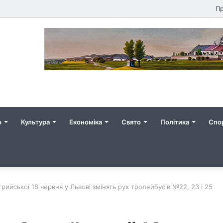
Пр
о
Культура
Економіка
Свято
Політика
Спо
рийської 18 червня у Львові змінять рух тролейбусів №22, 23 і 25