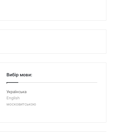
Вибір мови:
Українська
English
московитською