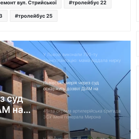
емонт вул. Стрийської
тролейбус 22
залишатимусь у строю”: історія
прикордонника Ярослава з 7
3
тролейбус 25
прикордонного загону
У Дрогобицькій громаді запровадили
мораторій на російськомовний
контент у публічному просторі
У Львові виконали 700-ту
трансплантацію: мама віддала нирку
27-річному синові
Львівська мерія через суд
оскаржить дозвіл ДІАМ на
будівництво на вул. Олесницького
з суд
АМ на
45-та окрема артилерійська бригада
ЗСУ імені генерала Мирона
Тарнавського відзначає 10-річчя