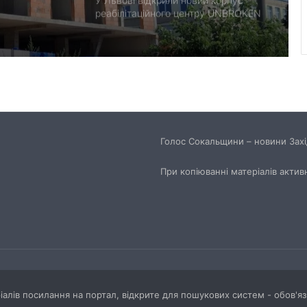
У Львові відкрили новий корпус
реабілітаційного центру UNBROKEN
Ukraine
“Поки дозволяє здоров’я –
залишатимусь у строю”: історія
прикордонника Ярослава з 7
прикордонного загону
У Дрогобицькій громаді запровадили
мораторій на російськомовний
Голос Сокальщини – новини Захід
контент у публічному просторі
При копіюванні матеріалів актив
У Львові виконали 700-ту
трансплантацію: мама віддала нирку
27-річному синові
Львівська мерія через суд
оскаржить дозвіл ДІАМ на
будівництво на вул. Олесницького
ріалів посилання на портал, відкрите для пошукових систем - обов'я