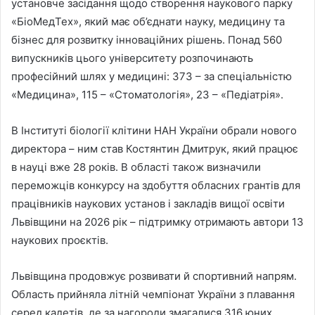
установче засідання щодо створення наукового парку
«БіоМедТех», який має об’єднати науку, медицину та
бізнес для розвитку інноваційних рішень. Понад 560
випускників цього університету розпочинають
професійний шлях у медицині: 373 – за спеціальністю
«Медицина», 115 – «Стоматологія», 23 – «Педіатрія».
В Інституті біології клітини НАН України обрали нового
директора – ним став Костянтин Дмитрук, який працює
в науці вже 28 років. В області також визначили
переможців конкурсу на здобуття обласних грантів для
працівників наукових установ і закладів вищої освіти
Львівщини на 2026 рік – підтримку отримають автори 13
наукових проєктів.
Львівщина продовжує розвивати й спортивний напрям.
Область прийняла літній чемпіонат України з плавання
серед кадетів, де за нагороди змагалися 316 юних