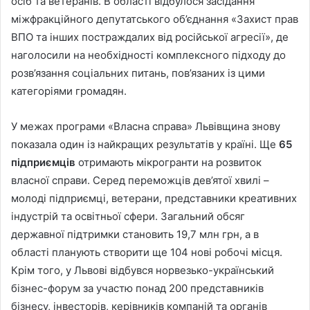
осіб та ветеранів. В області відбулося засідання
міжфракційного депутатського об’єднання «Захист прав
ВПО та інших постраждалих від російської агресії», де
наголосили на необхідності комплексного підходу до
розв’язання соціальних питань, пов’язаних із цими
категоріями громадян.
У межах програми «Власна справа» Львівщина знову
показала один із найкращих результатів у країні. Ще
65
підприємців
отримають мікрогранти на розвиток
власної справи. Серед переможців дев’ятої хвилі –
молоді підприємці, ветерани, представники креативних
індустрій та освітньої сфери. Загальний обсяг
державної підтримки становить 19,7 млн грн, а в
області планують створити ще 104 нові робочі місця.
Крім того, у Львові відбувся норвезько-український
бізнес-форум за участю понад 200 представників
бізнесу, інвесторів, керівників компаній та органів