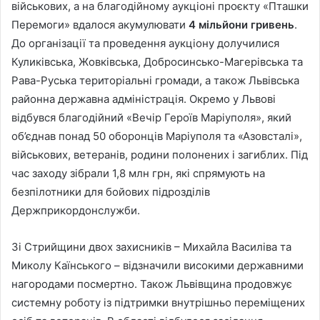
військових, а на благодійному аукціоні проєкту «Пташки
Перемоги» вдалося акумулювати
4 мільйони гривень
.
До організації та проведення аукціону долучилися
Куликівська, Жовківська, Добросинсько-Магерівська та
Рава-Руська територіальні громади, а також Львівська
районна державна адміністрація. Окремо у Львові
відбувся благодійний «Вечір Героїв Маріуполя», який
об’єднав понад 50 оборонців Маріуполя та «Азовсталі»,
військових, ветеранів, родини полонених і загиблих. Під
час заходу зібрали 1,8 млн грн, які спрямують на
безпілотники для бойових підрозділів
Держприкордонслужби.
Зі Стрийщини двох захисників – Михайла Василіва та
Миколу Каїнського – відзначили високими державними
нагородами посмертно. Також Львівщина продовжує
системну роботу із підтримки внутрішньо переміщених