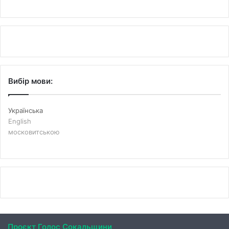
Вибір мови:
Українська
English
московитською
Проєкт Голос Сокальщини