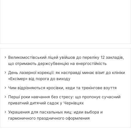
Великомостівський ліцей увійшов до переліку 12 закладів,
що отримають держсубвенцію на енергостійкість
День лазерної корекції: як насправді минає візит до клініки
«Ексімер» від порога до виходу
Чим відрізняються кросівки, кеди та трекінгове взуття
Перші роки навчання без стресу: що пропонує сучасний
приватний дитячий садок у Чернівцях
Украшения для пасхальных яиц: идеи выбора и
гармоничного праздничного оформления