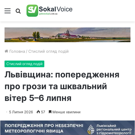
Меню
Пошук
Головна
/
Стислий огляд подій
Стислий огляд подій
Львівщина: попередження
про грози та шквальний
вітер 5–6 липня
5 Липня 2026
57
Менше хвилини