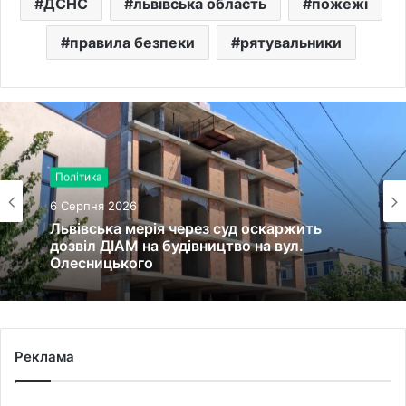
ДСНС
львівська область
пожежі
правила безпеки
рятувальники
Політика
6 Серпня 2026
Львівська мерія через суд оскаржить
дозвіл ДІАМ на будівництво на вул.
Олесницького
Реклама