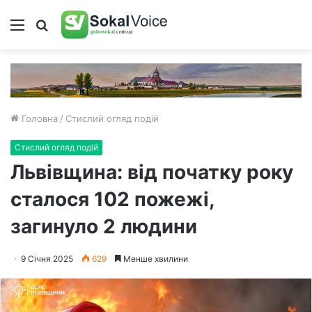
Меню
Пошук
Головна
/
Стислий огляд подій
Стислий огляд подій
Львівщина: від початку року
сталося 102 пожежі,
загинуло 2 людини
9 Січня 2025
629
Менше хвилини