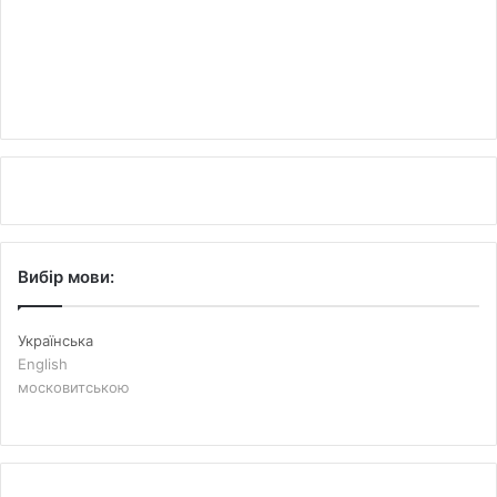
Вибір мови:
Українська
English
московитською