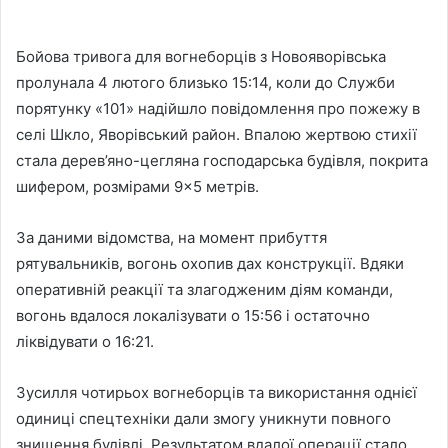
Бойова тривога для вогнеборців з Новояворівська
пролунала 4 лютого близько 15:14, коли до Служби
порятунку «101» надійшло повідомлення про пожежу в
селі Шкло, Яворівський район. Впалою жертвою стихії
стала дерев’яно-цегляна господарська будівля, покрита
шифером, розмірами 9×5 метрів.
За даними відомства, на момент прибуття
рятувальників, вогонь охопив дах конструкції. Вдяки
оперативній реакції та злагодженим діям команди,
вогонь вдалося локалізувати о 15:56 і остаточно
ліквідувати о 16:21.
Зусилля чотирьох вогнеборців та використання однієї
одиниці спецтехніки дали змогу уникнути повного
знищення будівлі. Результатом вдалої операції стало