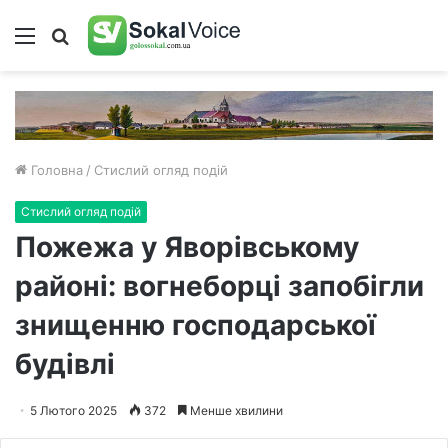
Меню
Пошук
Головна
/
Стислий огляд подій
Стислий огляд подій
Пожежа у Яворівському
районі: вогнеборці запобігли
знищенню господарської
будівлі
5 Лютого 2025
372
Менше хвилини