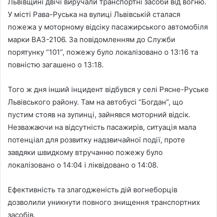
Львівщині двічі виручали транспортні засоби від вогню.
У місті Рава-Руська на вулиці Львівській сталася
пожежа у моторному відсіку пасажирського автомобіля
марки ВАЗ-2106. За повідомленням до Служби
порятунку “101”, пожежу було локалізовано о 13:16 та
повністю загашено о 13:18.
Того ж дня інший інцидент відбувся у селі Рясне-Руське
Львівського району. Там на автобусі “Богдан”, що
пустим стояв на зупинці, зайнявся моторний відсік.
Незважаючи на відсутність пасажирів, ситуація мала
потенціал для розвитку надзвичайної події, проте
завдяки швидкому втручанню пожежу було
локалізовано о 14:04 і ліквідовано о 14:08.
Ефективність та злагодженість дій вогнеборців
дозволили уникнути повного знищення транспортних
засобів.