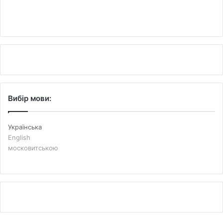
Вибір мови:
Українська
English
московитською