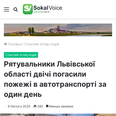
Меню
Пошук
Головна
/
Стислий огляд подій
Стислий огляд подій
Рятувальники Львівської
області двічі погасили
пожежі в автотранспорті за
один день
9 Лютого 2025
392
Менше хвилини