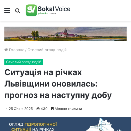
Меню
Пошук
Головна
/
Стислий огляд подій
Стислий огляд подій
Ситуація на річках
Львівщини оновилась:
прогноз на наступну добу
25 Січня 2025
430
Менше хвилини