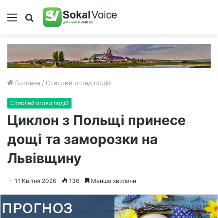
Меню
Пошук
Головна
/
Стислий огляд подій
Стислий огляд подій
Циклон з Польщі принесе
дощі та заморозки на
Львівщину
11 Квітня 2026
136
Менше хвилини