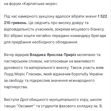
на форум «Карпатське море».
Під час камерного аукціону вдалося зібрати значні
1 522
210 гривень
. Це свідчить про високу довіру та
відповідальність учасників, зокрема місцевого бізнесу.
Всі зібрані кошти негайно передано командиру бригади
для придбання необхідного обладнання.
Вечір відкрив
Владика Ярослав Приріз
молитвою та
пастирським словом, наголосивши на важливості
духовного та матеріального внеску. Також участь взяв
Лорд Моріс Ґласман, який відзначив боротьбу України
за свободу та підкреслив значення міжнародного
партнерства.
Виступи Дрогобицького муніципального хору, школи
танцю “Оксамит” та студентів фахового коледжу ім. В.