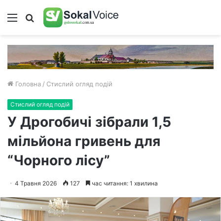
Меню
Пошук
Головна
/
Стислий огляд подій
Стислий огляд подій
У Дрогобичі зібрали 1,5
мільйона гривень для
“Чорного лісу”
4 Травня 2026
127
час читання: 1 хвилина