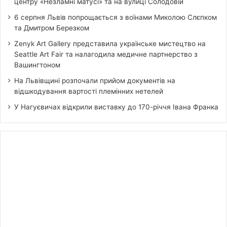
центру «Незламні матусі» та на вулиці Солодовій
6 серпня Львів попрощається з воїнами Миколою Слєпком
та Дмитром Березком
Zenyk Art Gallery представила українське мистецтво на
Seattle Art Fair та налагодила медичне партнерство з
Вашингтоном
На Львівщині розпочали прийом документів на
відшкодування вартості племінних нетелей
У Нагуєвичах відкрили виставку до 170-річчя Івана Франка