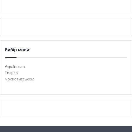
Вибір мови:
Українська
English
московитською