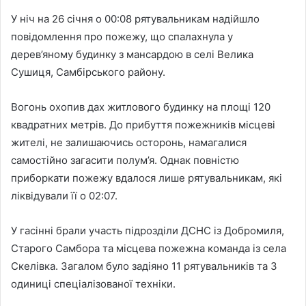
У ніч на 26 січня о 00:08 рятувальникам надійшло
повідомлення про пожежу, що спалахнула у
дерев’яному будинку з мансардою в селі Велика
Сушиця, Самбірського району.
Вогонь охопив дах житлового будинку на площі 120
квадратних метрів. До прибуття пожежників місцеві
жителі, не залишаючись осторонь, намагалися
самостійно загасити полум’я. Однак повністю
приборкати пожежу вдалося лише рятувальникам, які
ліквідували її о 02:07.
У гасінні брали участь підрозділи ДСНС із Добромиля,
Старого Самбора та місцева пожежна команда із села
Скелівка. Загалом було задіяно 11 рятувальників та 3
одиниці спеціалізованої техніки.