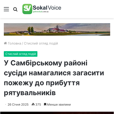
Меню
Пошук
Головна
/
Стислий огляд подій
Стислий огляд подій
У Самбірському районі
сусіди намагалися загасити
пожежу до прибуття
рятувальників
26 Січня 2025
375
Менше хвилини