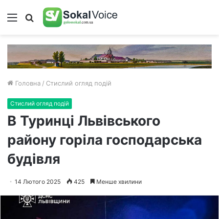
Меню
Пошук
Головна
/
Стислий огляд подій
Стислий огляд подій
В Туринці Львівського
району горіла господарська
будівля
14 Лютого 2025
425
Менше хвилини