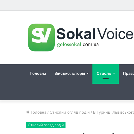
Головна
Військо, історія
Стисло
Прав
Головна
/
Стислий огляд подій
/
В Туринці Львівськог
Стислий огляд подій