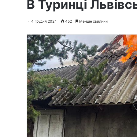
В Туринці Львівс
4 Грудня 2024
452
Менше хвилини