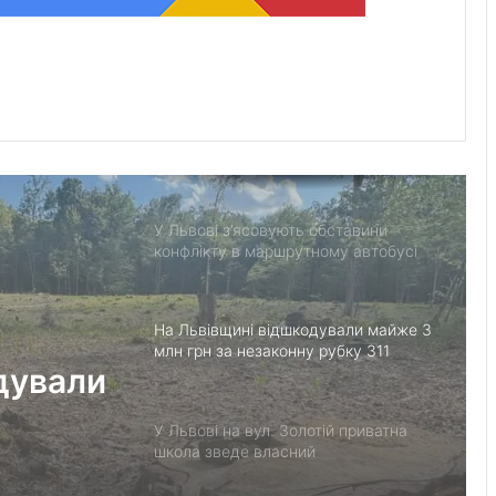
Поради для довгих перельотів: що
взяти в ручну поклажу
Фрайбург приєднався до мережі
UNBROKEN Cities Network
У Львові з’ясовують обставини
конфлікту в маршрутному автобусі
На Львівщині відшкодували майже 3
млн грн за незаконну рубку 311
дували
дерев
У Львові на вул. Золотій приватна
 дерев
школа зведе власний
спорткомплекс