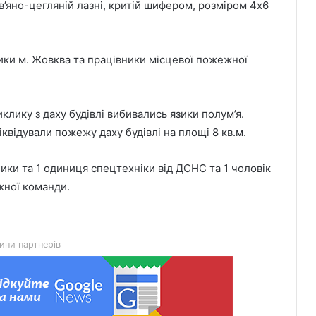
’яно-цегляній лазні, критій шифером, розміром 4х6
ники м. Жовква та працівники місцевої пожежної
клику з даху будівлі вибивались язики полум’я.
іквідували пожежу даху будівлі на площі 8 кв.м.
На Львівщині відшкодували майже 3
млн грн за незаконну рубку 311
ники та 1 одиниця спецтехніки від ДСНС та 1 чоловік
дерев
жної команди.
У Львові на вул. Золотій приватна
школа зведе власний
спорткомплекс
ини партнерів
У частині Львова аварійно
знеструмлено споживачів через
відключення на мережах 110 кВ