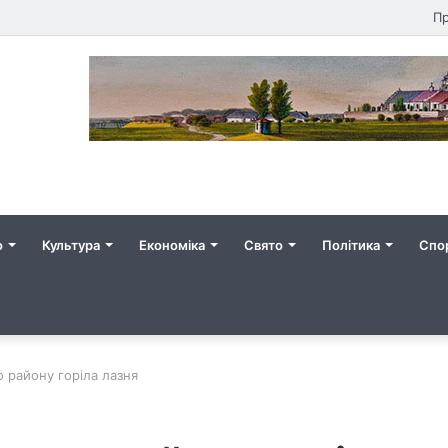
Пр
о
Культура
Економіка
Свято
Політика
Спо
о району горіла лазня