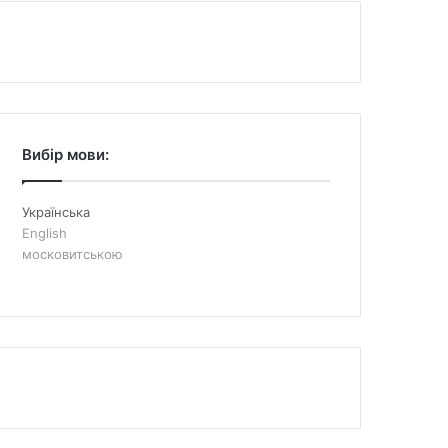
Вибір мови:
Українська
English
московитською