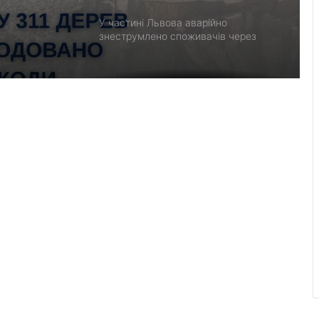
У частині Львова аварійно
знеструмлено споживачів через
відключення на мережах 110 кВ
Поради для довгих перельотів: що
взяти в ручну поклажу
Фрайбург приєднався до мережі
UNBROKEN Cities Network
У Львові з’ясовують обставини
конфлікту в маршрутному автобусі
На Львівщині відшкодували майже 3
млн грн за незаконну рубку 311
дерев