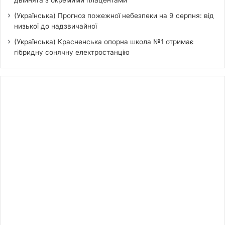
двійнята з окремими плацентами
(Українська) Прогноз пожежної небезпеки на 9 серпня: від
низької до надзвичайної
(Українська) Красненська опорна школа №1 отримає
гібридну сонячну електростанцію