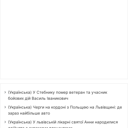
(Українська) У Стебнику помер ветеран та учасник
бойових дій Василь Іваникович
(Українська) Черги на кордоні з Польщею на Львівщині: де
зараз найбільше авто
(Українська) У львівській лікарні святої Анни народилися