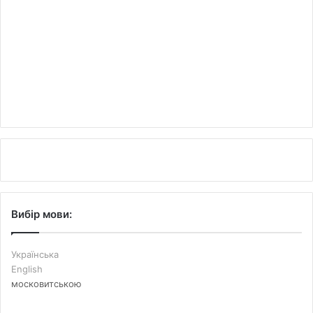
Вибір мови:
Українська
English
московитською