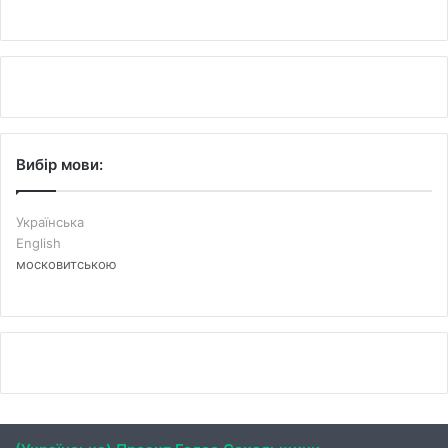
Вибір мови:
Українська
English
московитською