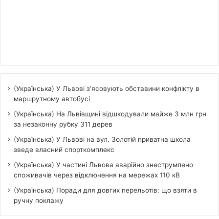
(Українська) У Львові з’ясовують обставини конфлікту в
маршрутному автобусі
(Українська) На Львівщині відшкодували майже 3 млн грн
за незаконну рубку 311 дерев
(Українська) У Львові на вул. Золотій приватна школа
зведе власний спорткомплекс
(Українська) У частині Львова аварійно знеструмлено
споживачів через відключення на мережах 110 кВ
(Українська) Поради для довгих перельотів: що взяти в
ручну поклажу