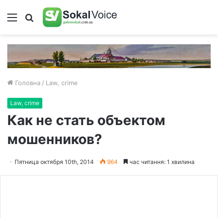
Меню
Пошук
Головна
/
Law, crime
Law, crime
Как не стать объектом
мошенников?
Пятница октября 10th, 2014
964
час читання: 1 хвилина