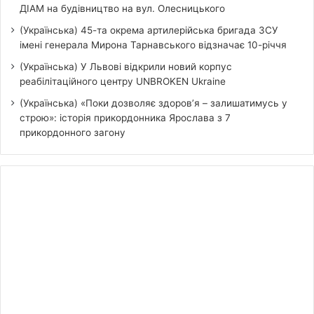
ДІАМ на будівництво на вул. Олесницького
(Українська) 45-та окрема артилерійська бригада ЗСУ
імені генерала Мирона Тарнавського відзначає 10-річчя
(Українська) У Львові відкрили новий корпус
реабілітаційного центру UNBROKEN Ukraine
(Українська) «Поки дозволяє здоров’я – залишатимусь у
строю»: історія прикордонника Ярослава з 7
прикордонного загону