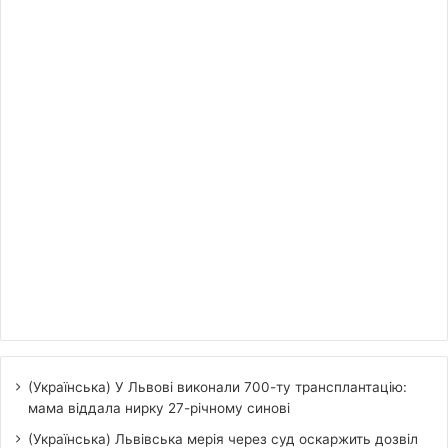
(Українська) У Львові виконали 700-ту трансплантацію:
мама віддала нирку 27-річному синові
(Українська) Львівська мерія через суд оскаржить дозвіл