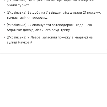
(Українська) На Стрийщині на горі Парашка помер 58-
річний турист
(Українська) За добу на Львівщині ліквідували 21 пожежу,
триває гасіння торфовищ
(Українська) Як спланувати автоподорож Південною
Африкою: досвід місячного роуд-трипу
(Українська) У Львові загасили пожежу в квартирі на
вулиці Науковій