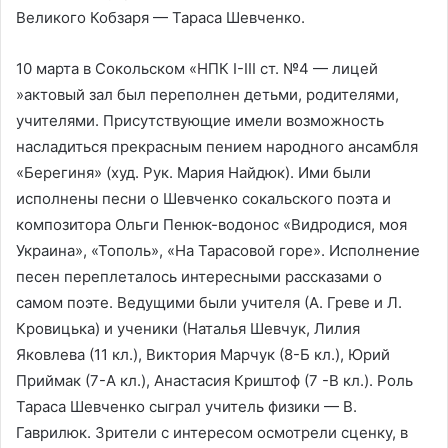
Великого Кобзаря — Тараса Шевченко.
10 марта в Сокольском «НПК I-III ст. №4 — лицей
»актовый зал был переполнен детьми, родителями,
учителями. Присутствующие имели возможность
насладиться прекрасным пением народного ансамбля
«Берегиня» (худ. Рук. Мария Найдюк). Ими были
исполнены песни о Шевченко сокальского поэта и
композитора Ольги Пенюк-водонос «Видродися, моя
Украина», «Тополь», «На Тарасовой горе». Исполнение
песен переплеталось интересными рассказами о
самом поэте. Ведущими были учителя (А. Греве и Л.
Кровицька) и ученики (Наталья Шевчук, Лилия
Яковлева (11 кл.), Виктория Марчук (8-Б кл.), Юрий
Приймак (7-А кл.), Анастасия Криштоф (7 -В кл.). Роль
Тараса Шевченко сыграл учитель физики — В.
Гаврилюк. Зрители с интересом осмотрели сценку, в