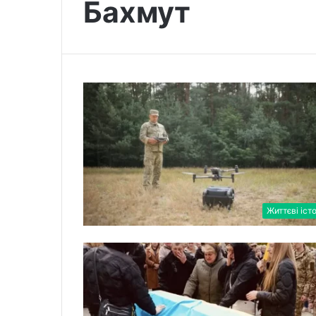
Бахмут
Життєві істо