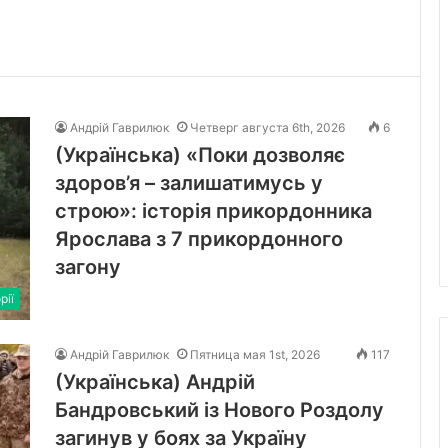
Андрій Гаврилюк
Четверг августа 6th, 2026
6
(Українська) «Поки дозволяє
здоров’я – залишатимусь у
строю»: історія прикордонника
Ярослава з 7 прикордонного
загону
рії
Андрій Гаврилюк
Пятница мая 1st, 2026
117
(Українська) Андрій
Бандровський із Нового Роздолу
загинув у боях за Україну