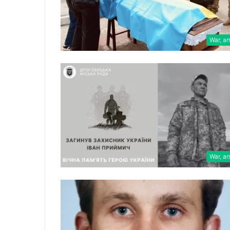
War, a
War, a