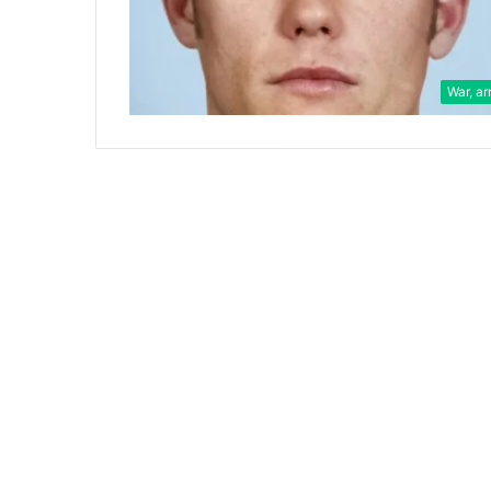
War, a