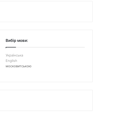
Вибір мови:
Українська
English
московитською