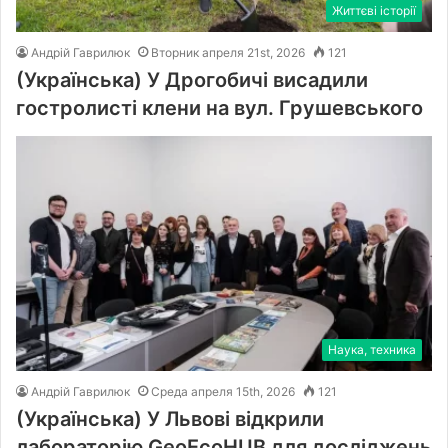
Життєві історії
Андрій Гаврилюк
Вторник апреля 21st, 2026
121
(Українська) У Дрогобичі висадили
гостролисті клени на вул. Грушевського
Наука, техника
Андрій Гаврилюк
Среда апреля 15th, 2026
121
(Українська) У Львові відкрили
лабораторію GeoEcoHUB для досліджень