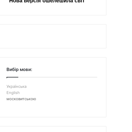
Вибір мови:
Українська
English
московитською