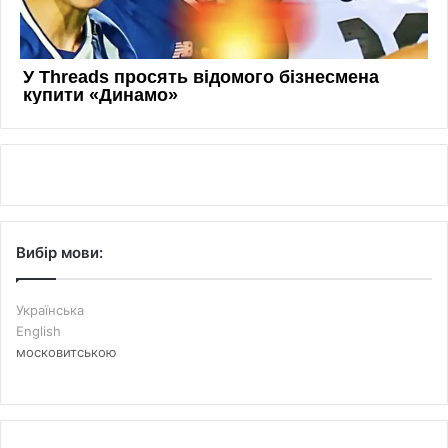
Вибір мови:
Українська
English
московитською