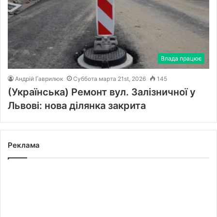
Влада працює
Андрій Гаврилюк
Суббота марта 21st, 2026
145
(Українська) Ремонт вул. Залізничної у
Львові: нова ділянка закрита
Реклама