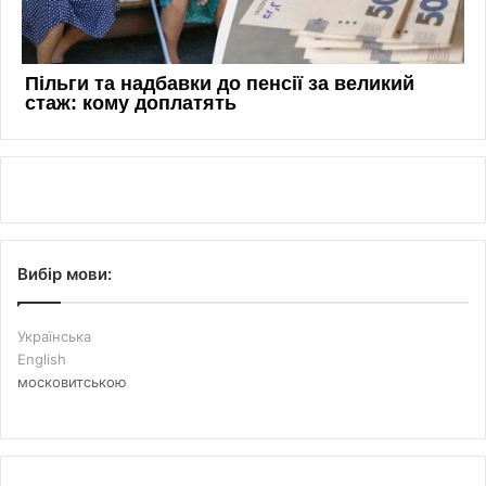
Вибір мови:
Українська
English
московитською