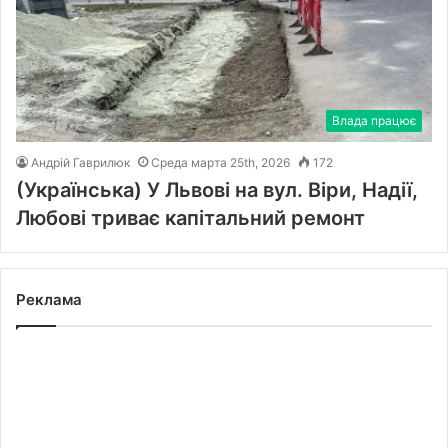
Влада працює
Андрій Гаврилюк
Среда марта 25th, 2026
172
(Українська) У Львові на вул. Віри, Надії,
Любові триває капітальний ремонт
Реклама