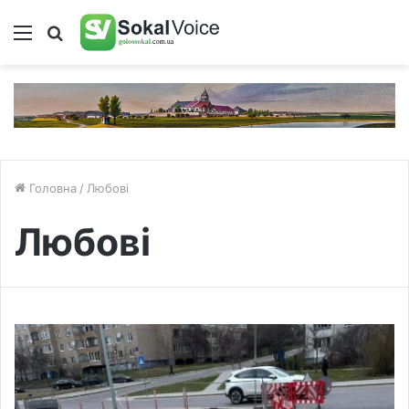
Меню
Пошук
Головна
/
Любові
Любові