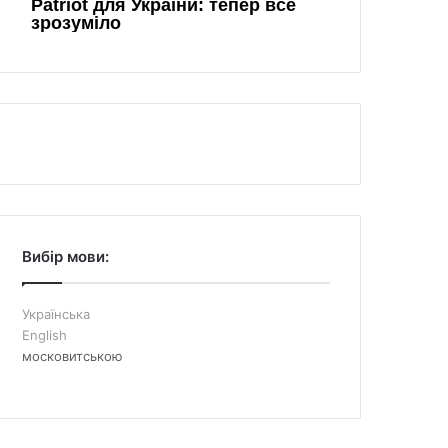
Вибір мови:
Українська
English
московитською