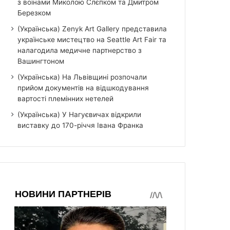
з воїнами Миколою Слєпком та Дмитром
Березком
(Українська) Zenyk Art Gallery представила
українське мистецтво на Seattle Art Fair та
налагодила медичне партнерство з
Вашингтоном
(Українська) На Львівщині розпочали
прийом документів на відшкодування
вартості племінних нетелей
(Українська) У Нагуєвичах відкрили
виставку до 170-річчя Івана Франка