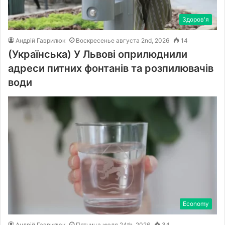
Здоров'я
Андрій Гаврилюк
Воскресенье августа 2nd, 2026
14
(Українська) У Львові оприлюднили
адреси питних фонтанів та розпилювачів
води
Economy
Андрій Гаврилюк
Пятница июля 24th, 2026
34