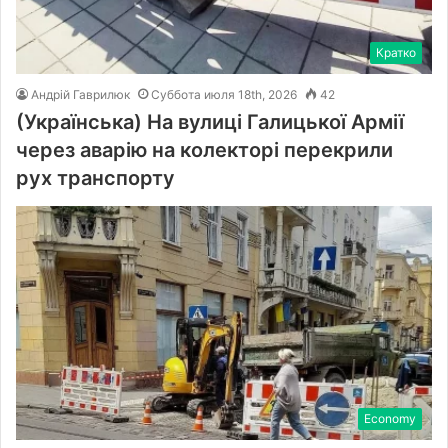
Кратко
Андрій Гаврилюк
Суббота июля 18th, 2026
42
(Українська) На вулиці Галицької Армії
через аварію на колекторі перекрили
рух транспорту
Economy