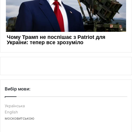
Вибір мови:
Українська
English
московитською