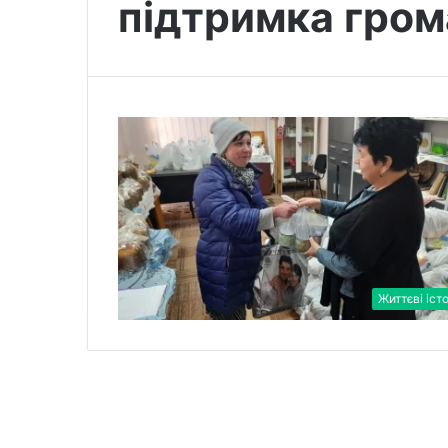
підтримка гро
Життєві істо