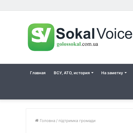
Главная
ВСУ, АТО, история
На заметку
Головна
/
підтримка громади