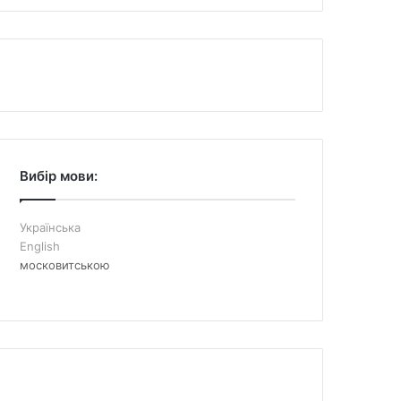
Вибір мови:
Українська
English
московитською