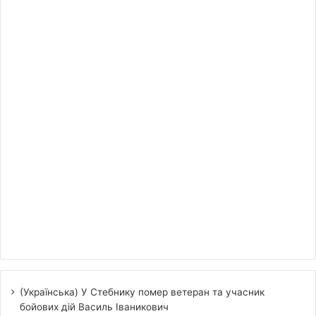
(Українська) У Стебнику помер ветеран та учасник
бойових дій Василь Іваникович