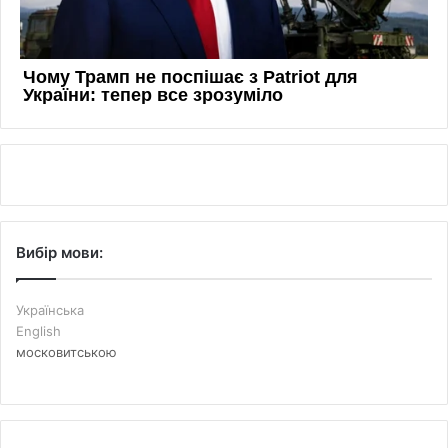
Вибір мови:
Українська
English
московитською