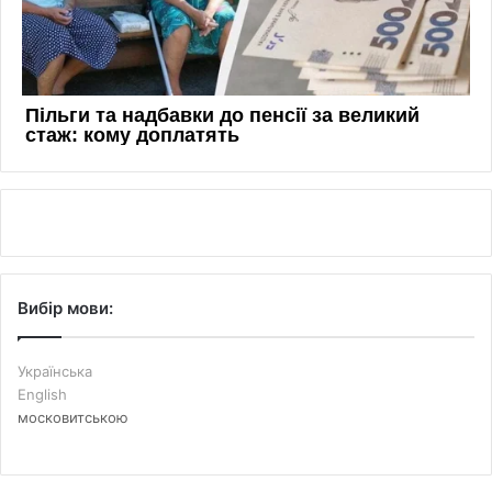
Вибір мови:
Українська
English
московитською