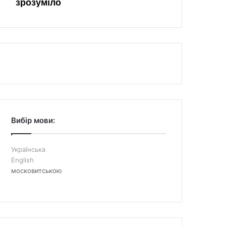
Вибір мови:
Українська
English
московитською