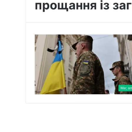
прощання із за
War, a