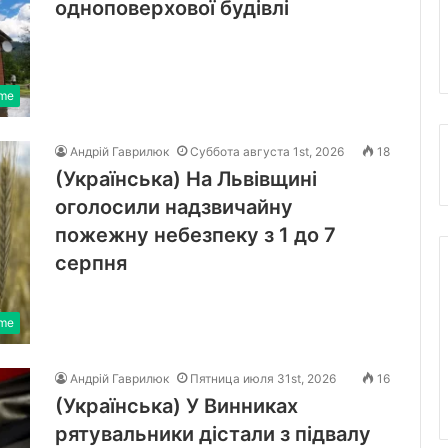
одноповерхової будівлі
ime
Андрій Гаврилюк
Суббота августа 1st, 2026
18
(Українська) На Львівщині
оголосили надзвичайну
пожежну небезпеку з 1 до 7
серпня
ime
Андрій Гаврилюк
Пятница июля 31st, 2026
16
(Українська) У Винниках
рятувальники дістали з підвалу