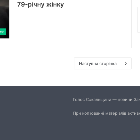
79-річну жінку
ime
Наступна сторінка
Голос Сокальщини — новини Захі
При копіюванні матеріалів актив