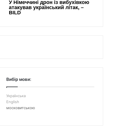
Вибір мови:
Українська
English
московитською