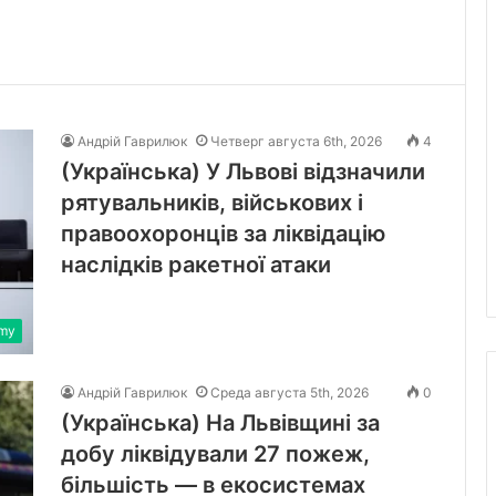
Андрій Гаврилюк
Четверг августа 6th, 2026
4
(Українська) У Львові відзначили
рятувальників, військових і
правоохоронців за ліквідацію
наслідків ракетної атаки
rmy
Андрій Гаврилюк
Среда августа 5th, 2026
0
(Українська) На Львівщині за
добу ліквідували 27 пожеж,
більшість — в екосистемах