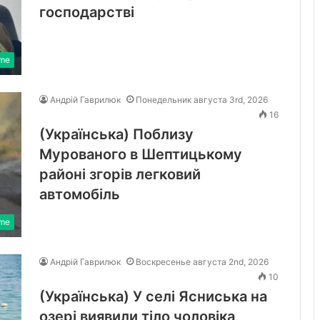
господарстві
ime
Андрій Гаврилюк
Понедельник августа 3rd, 2026
16
(Українська) Поблизу
Мурованого в Шептицькому
районі згорів легковий
автомобіль
ime
Андрій Гаврилюк
Воскресенье августа 2nd, 2026
10
(Українська) У селі Ясниська на
озері виявили тіло чоловіка