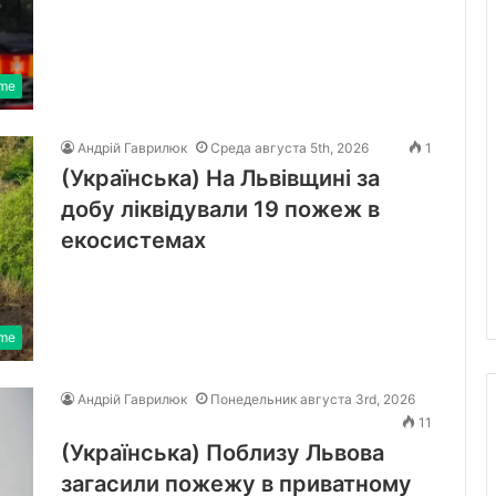
ime
Андрій Гаврилюк
Среда августа 5th, 2026
1
(Українська) На Львівщині за
добу ліквідували 19 пожеж в
екосистемах
ime
Андрій Гаврилюк
Понедельник августа 3rd, 2026
11
(Українська) Поблизу Львова
загасили пожежу в приватному