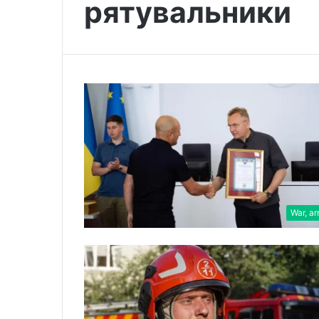
рятувальники
War, a