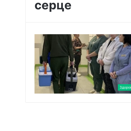
серце
Здоро