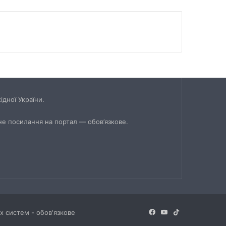
дної України.
не посилання на портал — обов’язкове.
Facebook
YouTube
TikTok
х систем - обов'язкове