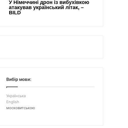
Вибір мови:
Українська
English
московитською