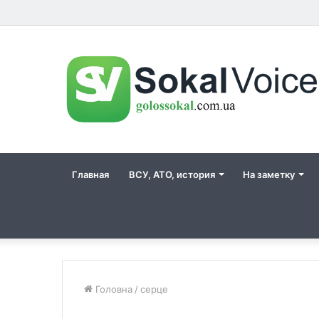
Главная
ВСУ, АТО, история
На заметку
Головна
/
серце