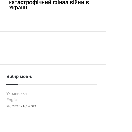
Вибір мови:
Українська
English
московитською