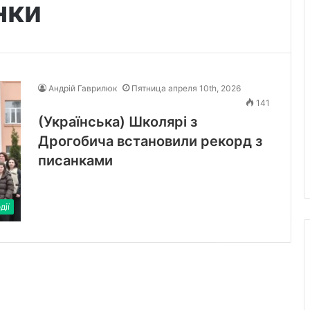
нки
Андрій Гаврилюк
Пятница апреля 10th, 2026
141
(Українська) Школярі з
Дрогобича встановили рекорд з
писанками
дії