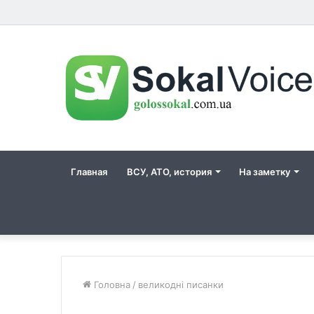
Главная
ВСУ, АТО, история
На заметку
Головна
/
великодні писанки