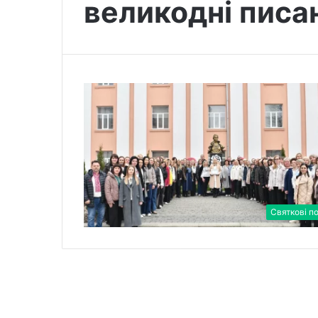
великодні писа
Святкові по