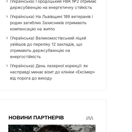
(Українська) Городоцький НВК №2 отримає
держсубвенцію на енергетичну стійкість
(Українська) На Львівщині 189 ветеранів і
родин загиблих Захисників отримають
компенсацію на житло
(Українська) Великомостівський ліцей
увійшов до переліку 12 закладів, що
отримають держсубвенцію на
енергостійкість
(Українська) День лазерної корекції: як
насправді минає візит до клініки «Ексімер»
від порога до виходу