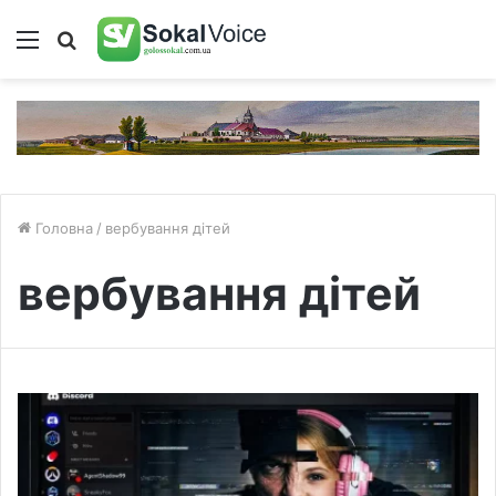
Меню
Пошук
Головна
/
вербування дітей
вербування дітей