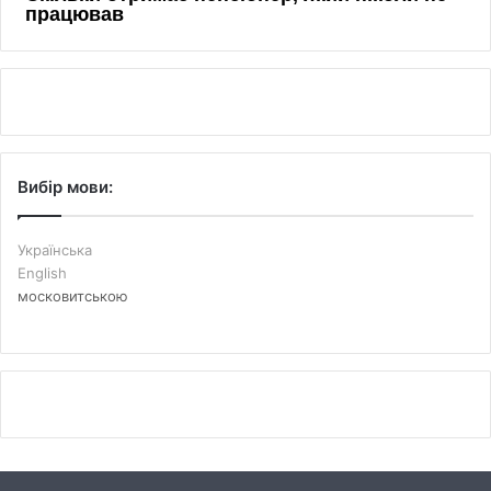
Вибір мови:
Українська
English
московитською