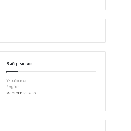
Вибір мови:
Українська
English
московитською