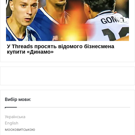
Вибір мови:
Українська
English
московитською