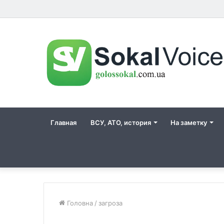
Главная
ВСУ, АТО, история
На заметку
Головна
/
загроза