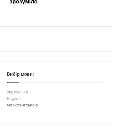
Вибір мови:
Українська
English
московитською