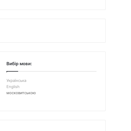
Вибір мови:
Українська
English
московитською