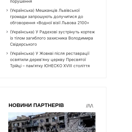
порушення
(Українська) Мешканців Львівської
громади запрошують долучитися до
обговорення «Водної візії Львова 2100»
(Українська) У Радехові зустрінуть кортеж
із тілом загиблого захисника Володимира
Свідерського
(Українська) У Жовкві після реставрації
освятили дерев’яну церкву Пресвятої
Трійці – пам’ятку ЮНЕСКО XVIII століття