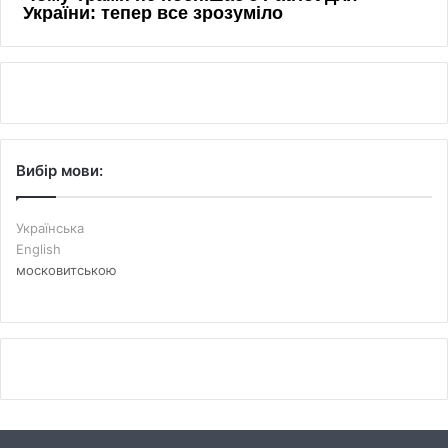
Вибір мови:
Українська
English
московитською