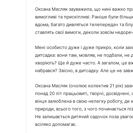
Оксана Масляк зауважила, що нині важко пр
вимогливі та прискіпливі. Раніше були більш
вдома, багато дивляться телепередач та блу
ставлять свої вимоги, деколи зовсім недоре
Мені особисто дуже і дуже прикро, коли зах
дитсадка: вони там, мовляв, не подбали, не до
хворіють? Ще й дуже часто. А загалом, це вж
набрався? Звісно, в дитсадку. Але це не зав
Оксана Масляк (очолює колектив 21 рік) заз
понад 20 літ працьовиті, творчі, досвідчені,
вінця залюблена в свою нелегку роботу, де к
природи, всього того, з чого починається п
Не залишається дитячий садочок поза увагою
всіляко допомагає.