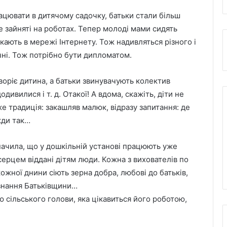
ацювати в дитячому садочку, батьки стали більш
е зайняті на роботах. Тепер молоді мами сидять
кають в мережі Інтернету. Тож надивляться різного і
чні. Тож потрібно бути дипломатом.
воріє дитина, а батьки звинувачують колектив
дивилися і т. д. Отакої! А вдома, скажіть, діти не
е традиція: закашляв малюк, відразу запитання: де
жди так…
начила, що у дошкільній установі працюють уже
 серцем віддані дітям люди. Кожна з вихователів по
ожної днини сіють зерна добра, любові до батьків,
ізнання Батьківщини…
 сільського голови, яка цікавиться його роботою,