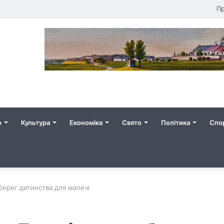
Пр
о
Культура
Економіка
Свято
Політика
Спо
берег дитинства для малечі