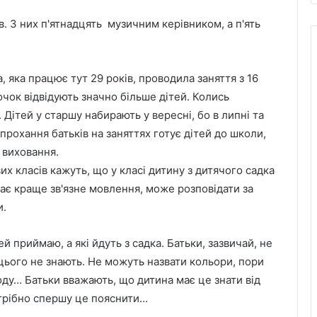
. З них п'ятнадцять музичним керівником, а п'ять
 яка працює тут 29 років, проводила заняття з 16
очок відвідують значно більше дітей. Колись
 Дітей у старшу набирають у вересні, бо в липні та
прохання батьків на заняттях готує дітей до школи,
 виховання.
их класів кажуть, що у класі дитину з дитячого садка
ає краще зв'язне мовлення, може розповідати за
и.
ей приймаю, а які йдуть з садка. Батьки, зазвичай, не
 цього не знають. Не можуть назвати кольори, пори
оду… Батьки вважають, що дитина має це знати від
отрібно спершу це пояснити…