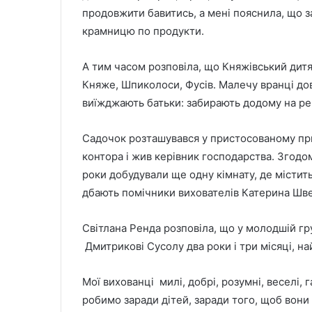
продовжити бавитись, а мені пояснила, що за
крамницю по продукти.
А тим часом розповіла, що Княжівський дитяч
Княже, Шпиколоси, Фусів. Малечу вранці дов
виїжджають батьки: забирають додому на ре
Садочок розташувався у пристосованому при
контора і жив керівник господарства. Згодом 
роки добудували ще одну кімнату, де містить
дбають помічники вихователів Катерина Шв
Світлана Ренда розповіла, що у молодшій г
Дмитрикові Сусолу два роки і три місяці, н
Мої вихованці милі, добрі, розумні, веселі, 
робимо заради дітей, заради того, щоб вони