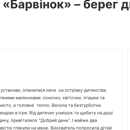
«Барвінок» – берег 
установи, опинилася наче на острівку дитинства.
 різними малюнками: сонечко, квіточки, пташки та
 чисто, а головне тепло. Весела та безтурботна
ндою в ігри. Від дитячих усмішок та щебету на душі
ину, привіталися: "Добрий день". І майже два
кавістю глянули на мене. Вихователь попросила дітей