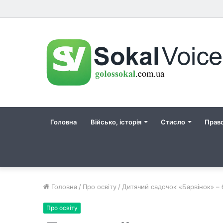
Головна
Військо, історія
Стисло
Прав
Головна
/
Про освіту
/
Дитячий садочок «Барвінок» – 
Про освіту