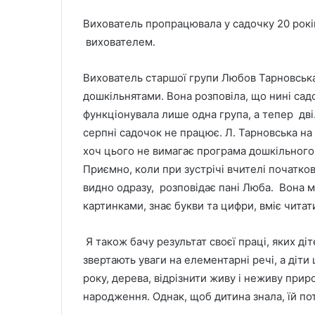
Вихователь пропрацювала у садочку 20 років
вихователем.
Вихователь старшої групи Любов Тарновська,
дошкільнятами. Вона розповіла, що нині сад
функціонувала лише одна група, а тепер дві.
серпні садочок не працює. Л. Тарновська на 
хоч цього не вимагає програма дошкільного
Приємно, коли при зустрічі вчителі початков
видно одразу, розповідає пані Люба. Вона м
картинками, знає букви та цифри, вміє читат
Я також бачу результат своєї праці, яких діт
звертають уваги на елементарні речі, а діти
року, дерева, відрізнити живу і неживу прир
народження. Однак, щоб дитина знала, їй п