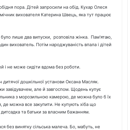
бідня пора. Дітей запросили на обід. Кухар Олеся
омічник вихователя Катерина Швець, яка тут працює
 було лише два випуски, розповіла жінка. Пам'ятаю,
 один вихователь. Потім народжуваність впала і дітей
тей і не може сидіти вдома без роботи.
ач дитячої дошкільної установи Оксана Масляк.
ьки завідувачем, але й завгоспом. Щодень купує
ильника з морозильною камерою, де можна було б їх
ця, де можна все закупити. Не купують хіба що
и дитсадка та батьки за власним бажанням.
ся без винятку сільська малеча. Бо, мабуть, не