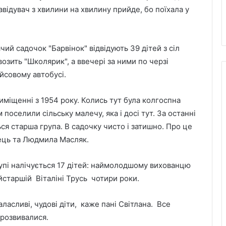
відувач з хвилини на хвилину прийде, бо поїхала у
ий садочок "Барвінок" відвідують 39 дітей з сіл
озить "Школярик", а ввечері за ними по черзі
йсовому автобусі.
міщенні з 1954 року. Колись тут була колгоспна
поселили сільську малечу, яка і досі тут. За останні
ся старша група. В садочку чисто і затишно. Про це
ець та Людмила Масляк.
рупі налічується 17 дітей: наймолодшому вихованцю
айстаршій Віталіні Трусь чотири роки.
галасливі, чудові діти, каже пані Світлана. Все
 розвивалися.