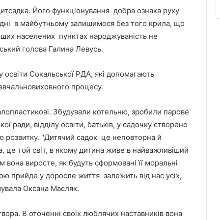
дитсадка. Його функціонування добра ознака руху
дні в майбутньому залишимося без того крила, що
 наших населених пунктах народжуваність не
ський голова Галина Левусь.
 освіти Сокальської РДА, які допомагають
авчальновиховного процесу.
талопластикові. Збудували котельню, зробили парове
ї ради, відділу освіти, батьків, у садочку створено
го розвитку. "Дитячий садок це неповторна й
а, це той світ, в якому дитина живе в найважливіший
 ким вона виросте, як будуть сформовані її моральні
якою прийде у доросле життя залежить від нас усіх,
мувала Оксана Масляк.
твора. В оточенні своїх люблячих наставників вона