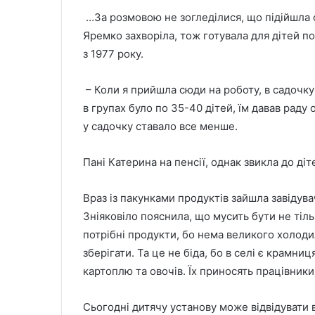
…За розмовою не зогледілися, що підійшла о
Яремко захворіла, тож готувала для дітей п
з 1977 року.
– Коли я прийшла сюди на роботу, в садочку
в групах було по 35-40 дітей, їм давав раду
у садочку ставало все менше.
Пані Катерина на пенсії, однак звикла до ді
Враз із пакунками продуктів зайшла завідув
Зніяковіло пояснила, що мусить бути не тіл
потрібні продукти, бо нема великого холод
зберігати. Та це не біда, бо в селі є крамни
картоплю та овочів. Їх приносять працівник
Сьогодні дитячу установу може відвідувати в