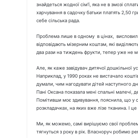
знайдеться жодної сім'ї, яка не в змозі спла
харчування в садочку батьки платять 2,50 г
себе сільська рада.
Проблема лише в одному в цінах, висловила
відповідають мізерним коштам, які виділяють
два рази на тиждень фрукти, тепер уже не м
Але, як каже завідувач дитячої дошкільної ус
Наприклад, у 1990 роках не вистачало кошті
думали, чим нагодувати дітей наступного дня.
Пані Оксана показала мені спальні малечі, д
Помітивши моє здивування, пояснила, що у с
розкладачках, на яких вже лізе тканина. І ц
Ми, як можемо, самі вирішуємо свої проблеми
тягнуться з року в рік. Власноруч робимо р