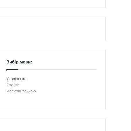
Вибір мови:
Українська
English
московитською