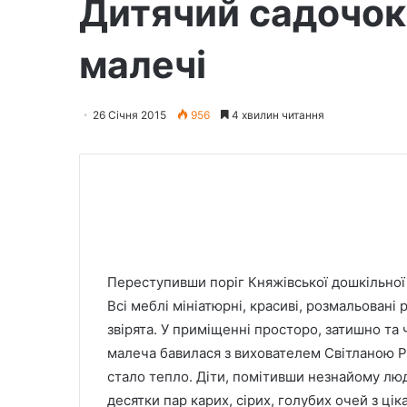
Дитячий садочок 
малечі
26 Січня 2015
956
4 хвилин читання
Переступивши поріг Княжівської дошкільної 
Всі меблі мініатюрні, красиві, розмальовані
звірята. У приміщенні просторо, затишно та
малеча бавилася з вихователем Світланою Ре
стало тепло. Діти, помітивши незнайому люд
десятки пар карих, сірих, голубих очей з ці