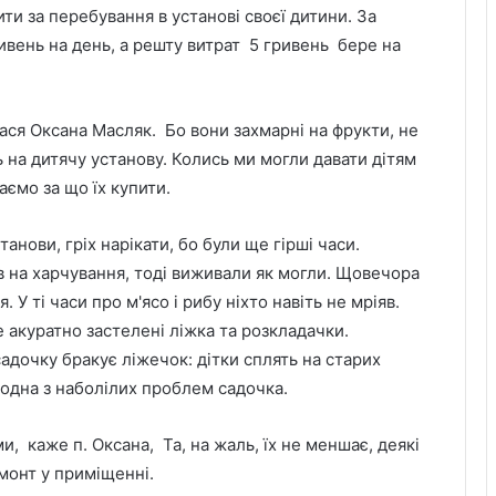
тити за перебування в установі своєї дитини. За
ривень на день, а решту витрат 5 гривень бере на
ся Оксана Масляк. Бо вони захмарні на фрукти, не
 на дитячу установу. Колись ми могли давати дітям
аємо за що їх купити.
танови, гріх нарікати, бо були ще гірші часи.
в на харчування, тоді виживали як могли. Щовечора
 У ті часи про м'ясо і рибу ніхто навіть не мріяв.
е акуратно застелені ліжка та розкладачки.
адочку бракує ліжечок: дітки сплять на старих
е одна з наболілих проблем садочка.
, каже п. Оксана, Та, на жаль, їх не меншає, деякі
емонт у приміщенні.