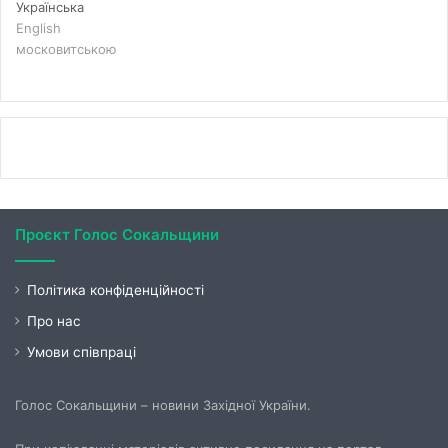
Українська
English
московитською
Проєкт Голос Сокальщини
Політика конфіденційності
Про нас
Умови співпраці
Голос Сокальщини – новини Західної України.