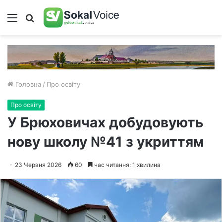
Меню
Пошук
Головна
/
Про освіту
Про освіту
У Брюховичах добудовують
нову школу №41 з укриттям
23 Червня 2026
60
час читання: 1 хвилина