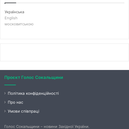
Українська
English
московитською
Проєкт Голос Сокальщини
Політика конфіденційності
Про нас
Умови співпраці
Голос Сокальщини – новини Західної України.