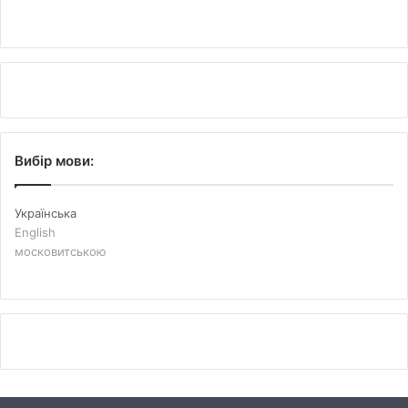
Вибір мови:
Українська
English
московитською