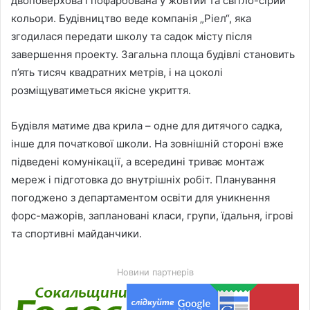
двоповерхова і пофарбована у жовтий та світло-сірий
кольори. Будівництво веде компанія „Ріел“, яка
згодилася передати школу та садок місту після
завершення проекту. Загальна площа будівлі становить
п’ять тисяч квадратних метрів, і на цоколі
розміщуватиметься якісне укриття.
Будівля матиме два крила – одне для дитячого садка,
інше для початкової школи. На зовнішній стороні вже
підведені комунікації, а всередині триває монтаж
мереж і підготовка до внутрішніх робіт. Планування
погоджено з департаментом освіти для уникнення
форс-мажорів, заплановані класи, групи, їдальня, ігрові
та спортивні майданчики.
Новини партнерів