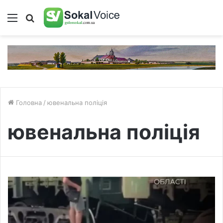
Меню
Пошук
Головна
/
ювенальна поліція
ювенальна поліція