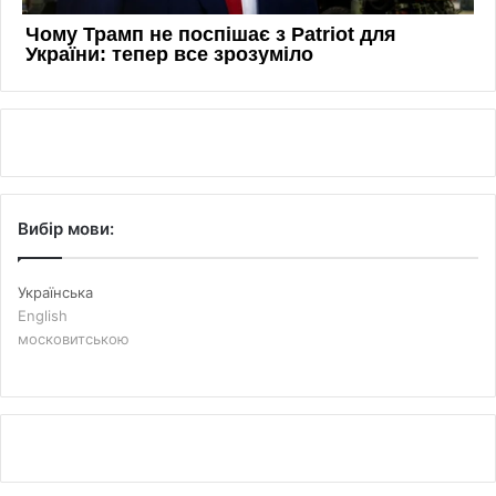
Вибір мови:
Українська
English
московитською