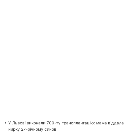
У Львові виконали 700-ту трансплантацію: мама віддала
нирку 27-річному синові