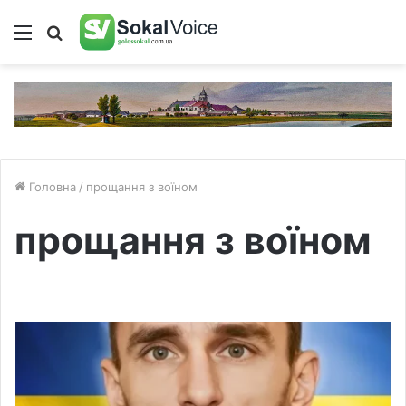
Меню
Пошук
Головна
/
прощання з воїном
прощання з воїном