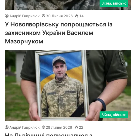
Війна, військо
Андрій Гаврилюк
30 Липня 2026
14
У Новояворівську попрощаються із
захисником України Василем
Мазорчуком
Війна, військо
Андрій Гаврилюк
28 Липня 2026
22
На Львівщині попрощалися з