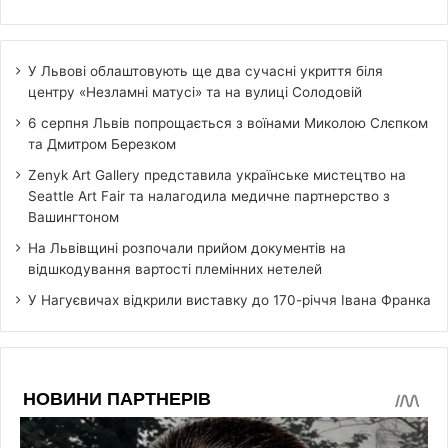
У Львові облаштовують ще два сучасні укриття біля
центру «Незламні матусі» та на вулиці Солодовій
6 серпня Львів попрощається з воїнами Миколою Слєпком
та Дмитром Березком
Zenyk Art Gallery представила українське мистецтво на
Seattle Art Fair та налагодила медичне партнерство з
Вашингтоном
На Львівщині розпочали прийом документів на
відшкодування вартості племінних нетелей
У Нагуєвичах відкрили виставку до 170-річчя Івана Франка