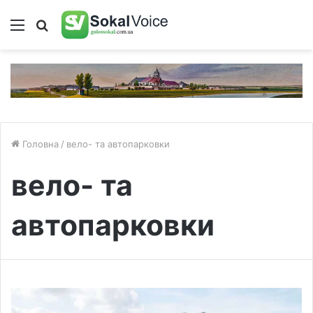
Меню
Пошук
Головна
/
вело- та автопарковки
вело- та
автопарковки