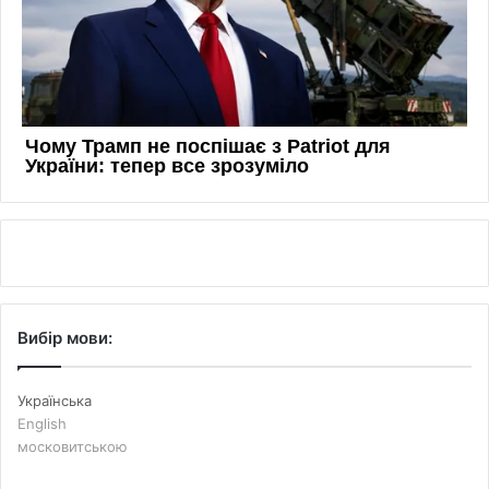
Вибір мови:
Українська
English
московитською