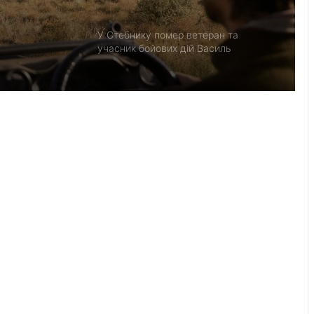
У Стебнику помер ветеран та
учасник бойових дій Василь
Іваникович
Черги на кордоні з Польщею на
Львівщині: де зараз найбільше авто
У львівській лікарні святої Анни
народилися двійнята з окремими
плацентами
За добу на Львівщині ліквідували 21
пожежу, триває гасіння торфовищ
Як спланувати автоподорож
Південною Африкою: досвід