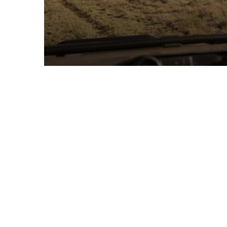
роуд-трипу