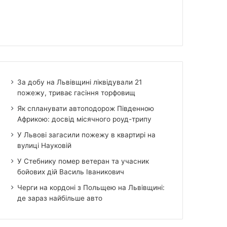
За добу на Львівщині ліквідували 21
пожежу, триває гасіння торфовищ
Як спланувати автоподорож Південною
Африкою: досвід місячного роуд-трипу
У Львові загасили пожежу в квартирі на
вулиці Науковій
У Стебнику помер ветеран та учасник
бойових дій Василь Іваникович
Черги на кордоні з Польщею на Львівщині:
де зараз найбільше авто