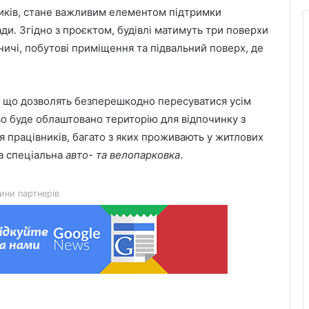
иків, стане важливим елементом підтримки
ди. Згідно з проєктом, будівлі матимуть три поверхи
ничі, побутові приміщення та підвальний поверх, де
, що дозволять безперешкодно пересуватися усім
о буде облаштовано територію для відпочинку з
 працівників, багато з яких проживають у житлових
Як спланувати автоподорож
на спеціальна
авто- та велопарковка
.
Південною Африкою: досвід
місячного роуд-трипу
ини партнерів
У Львові загасили пожежу в
квартирі на вулиці Науковій
У Стебнику помер ветеран та
учасник бойових дій Василь
Іваникович