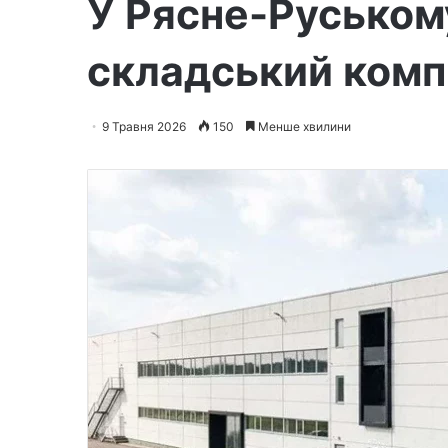
У Рясне-Руськом
складський комп
9 Травня 2026
150
Менше хвилини