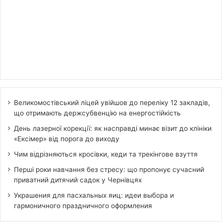
Великомостівський ліцей увійшов до переліку 12 закладів,
що отримають держсубвенцію на енергостійкість
День лазерної корекції: як насправді минає візит до клініки
«Ексімер» від порога до виходу
Чим відрізняються кросівки, кеди та трекінгове взуття
Перші роки навчання без стресу: що пропонує сучасний
приватний дитячий садок у Чернівцях
Украшения для пасхальных яиц: идеи выбора и
гармоничного праздничного оформления