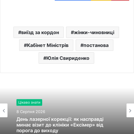
виїзд за кордон
жінки-чиновниці
Кабінет Міністрів
постанова
Юлія Свириденко
Цікаво знати
8 Серпня 2026
День лазерної корекції: як насправді
минає візит до клініки «Ексімер» від
порога до виходу