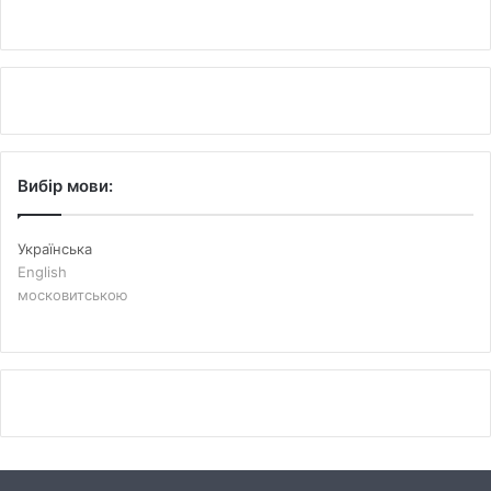
Вибір мови:
Українська
English
московитською