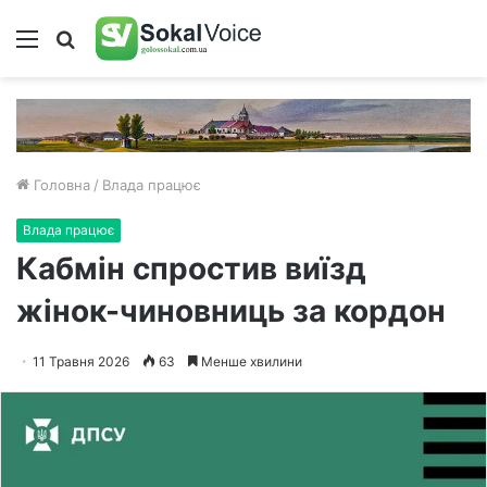
Меню
Пошук
Головна
/
Влада працює
Влада працює
Кабмін спростив виїзд
жінок-чиновниць за кордон
11 Травня 2026
63
Менше хвилини